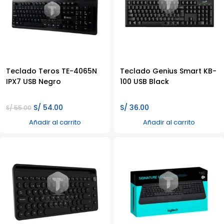
Teclado Teros TE-4065N
Teclado Genius Smart KB-
IPX7 USB Negro
100 USB Black
El
El
S/
54.00
S/
36.00
S/
55.00
precio
precio
Añadir al carrito
Añadir al carrito
original
actual
era:
es:
S/ 55.00.
S/ 54.00.