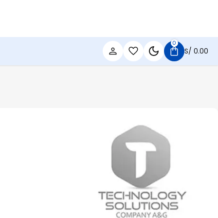
0
S/
0.00