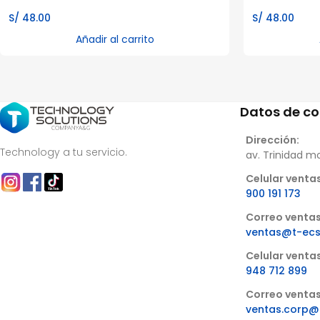
S/
48.00
S/
48.00
Añadir al carrito
Datos de c
Dirección:
Technology a tu servicio.
av. Trinidad m
Celular ventas
900 191 173
Correo ventas
ventas@t-ec
Celular venta
948 712 899
Correo ventas
ventas.corp@