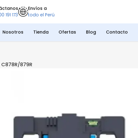
áctanos
Envíos a
0 191 173
todo el Perú
Nosotros
Tienda
Ofertas
Blog
Contacto
F C878R/879R