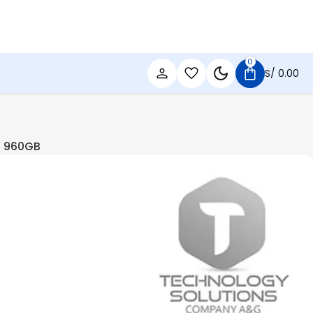
0
S/
0.00
″ 960GB