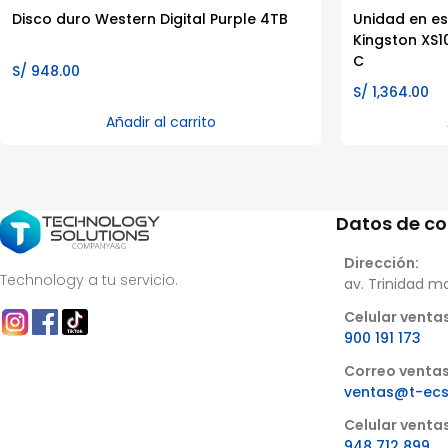
Disco duro Western Digital Purple 4TB
Unidad en es
Kingston XS1
C
S/
948.00
S/
1,364.00
Añadir al carrito
Datos de c
Dirección:
Technology a tu servicio.
av. Trinidad m
Celular ventas
900 191 173
Correo ventas
ventas@t-ec
Celular venta
948 712 899