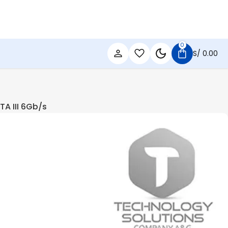
0
S/
0.00
A III 6Gb/s