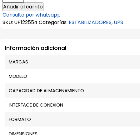
Tripp-
Añadir al carrito
Lite
Consulta por whatsapp
SMX1500LCDT
SKU:
UP122554
Categorías:
ESTABILIZADORES
,
UPS
Interactivo
1500VA
900W
Información adicional
220V
8
MARCAS
tomas
cantidad
MODELO
CAPACIDAD DE ALMACENAMIENTO
INTERFACE DE CONEXION
FORMATO
DIMENSIONES