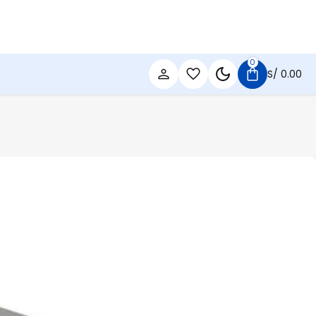
0
S/
0.00