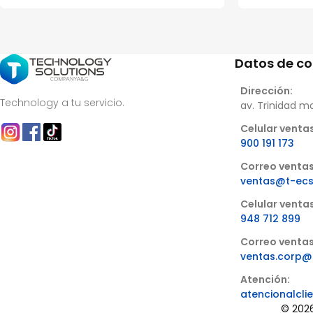
Datos de c
Dirección:
Technology a tu servicio.
av. Trinidad m
Celular ventas
900 191 173
Correo ventas
ventas@t-ec
Celular venta
948 712 899
Correo ventas
ventas.corp@
Atención:
atencionalcl
© 2026