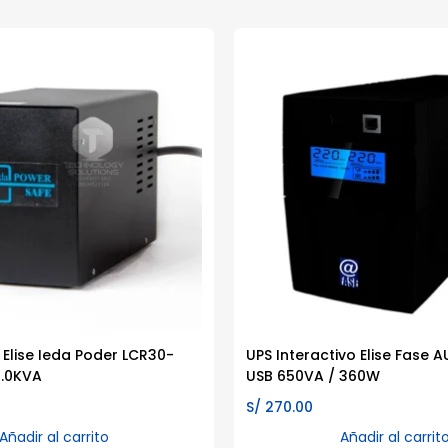
 Elise Ieda Poder LCR30-
UPS Interactivo Elise Fase
3.0KVA
USB 650VA / 360W
S/
270.00
Añadir al carrito
Añadir al carrit