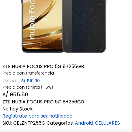
ZTE NUBIA FOCUS PRO 5G 8+256GB
Precio con transferencia
El
El
S/
910.00
S/
924.00
Precio con tarjeta (+5%)
precio
precio
S/
955.50
original
actual
ZTE NUBIA FOCUS PRO 5G 8+256GB
era:
es:
No hay Stock
S/ 924.00.
S/ 910.00.
Regístrate para ser notificado
SKU:
CELZNFP256G
Categorías:
Android
,
CELULARES