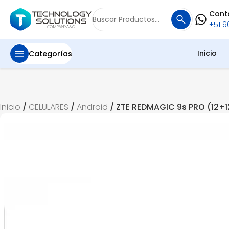
Cont
¡Oferta!
Buscar
+51 90
por:
Inicio
Categorías
Inicio
/
CELULARES
/
Android
/ ZTE REDMAGIC 9s PRO (12+1