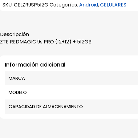
S/ 4,619.00.
S/ 4,497.00.
SKU:
CELZR9SP512G
Categorías:
Android
,
CELULARES
Descripción
ZTE REDMAGIC 9s PRO (12+12) + 512GB
Información adicional
MARCA
MODELO
CAPACIDAD DE ALMACENAMIENTO