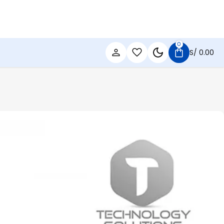
0
S/
0.00