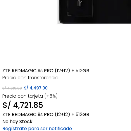
ZTE REDMAGIC 9s PRO (12+12) + 512GB
Precio con transferencia
El
El
S/
4,497.00
S/
4,619.00
Precio con tarjeta (+5%)
precio
precio
S/
4,721.85
original
actual
ZTE REDMAGIC 9s PRO (12+12) + 512GB
era:
es:
No hay Stock
Regístrate para ser notificado